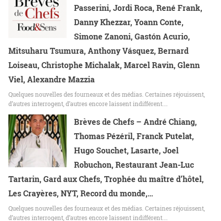
Passerini, Jordi Roca, René Frank,
Danny Khezzar, Yoann Conte,
Simone Zanoni, Gastón Acurio,
Mitsuharu Tsumura, Anthony Vásquez, Bernard
Loiseau, Christophe Michalak, Marcel Ravin, Glenn
Viel, Alexandre Mazzia
Quelques nouvelles des fourneaux et des médias. Certaines réjouissent,
d’autres interrogent, d’autres encore laissent indifférent.…
Brèves de Chefs – André Chiang,
Thomas Pézéril, Franck Putelat,
Hugo Souchet, Lasarte, Joel
Robuchon, Restaurant Jean-Luc
Tartarin, Gard aux Chefs, Trophée du maître d’hôtel,
Les Crayères, NYT, Record du monde,…
Quelques nouvelles des fourneaux et des médias. Certaines réjouissent,
d’autres interrogent, d’autres encore laissent indifférent.…