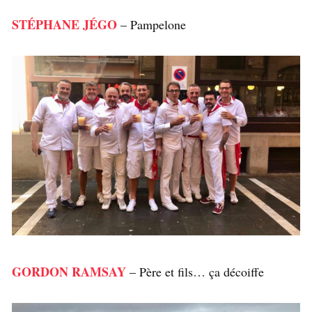
STÉPHANE JÉGO
– Pampelone
GORDON RAMSAY
– Père et fils… ça décoiffe