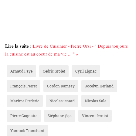
Lire la suite :
Livre de Cuisinier - Pierre Orsi - " Depuis toujours
la cuisine est au coeur de ma vie ... " »
Arnaud Faye
Cedric Grolet
Cyril Lignac
François Perret
Gordon Ramsay
Jocelyn Herland
Maxime Frédéric
Nicolas isnard
Nicolas Sale
Pierre Gagnaire
Stéphane jégo
Vincent ferniot
Yannick Tranchant