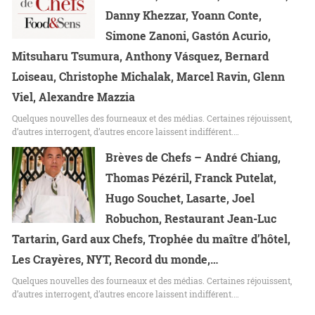
Danny Khezzar, Yoann Conte,
Simone Zanoni, Gastón Acurio,
Mitsuharu Tsumura, Anthony Vásquez, Bernard
Loiseau, Christophe Michalak, Marcel Ravin, Glenn
Viel, Alexandre Mazzia
Quelques nouvelles des fourneaux et des médias. Certaines réjouissent,
d’autres interrogent, d’autres encore laissent indifférent.…
Brèves de Chefs – André Chiang,
Thomas Pézéril, Franck Putelat,
Hugo Souchet, Lasarte, Joel
Robuchon, Restaurant Jean-Luc
Tartarin, Gard aux Chefs, Trophée du maître d’hôtel,
Les Crayères, NYT, Record du monde,…
Quelques nouvelles des fourneaux et des médias. Certaines réjouissent,
d’autres interrogent, d’autres encore laissent indifférent.…