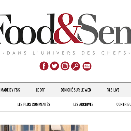
Aller
au
MADE BY F&S
LE OFF
DÉNICHÉ SUR LE WEB
F&S LIVE
contenu
CHEFS & ACTUALITÉS
LES PLUS COMMENTÉS
LES ARCHIVES
CONTRIB
UNE POULE SUR UN MUR
DE 2007 À 2015
À LA PETITE CUILLÈRE
DEPUIS 2016