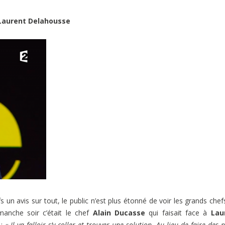
 Laurent Delahousse
un avis sur tout, le public n’est plus étonné de voir les grands chef
anche soir c’était le chef
Alain Ducasse
qui faisait face à
Lau
:
« Il va falloir s’y coller et trouver une solution. Au lieu de faire des 