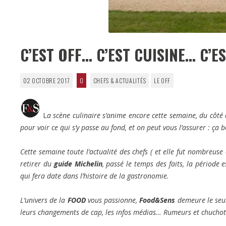
C’EST OFF… C’EST CUISINE… C’E
02 OCTOBRE 2017
0
CHEFS & ACTUALITÉS
LE OFF
L
a scène culinaire s’anime encore cette semaine, du côté
pour voir ce qui s’y passe au fond, et on peut vous l’assurer : ça b
Cette semaine toute l’actualité des chefs ( et elle fut nombreuse
retirer du
guide Michelin
, passé le temps des faits, la période
qui fera date dans l’histoire de la gastronomie.
L’univers de la
FOOD
vous passionne,
Food&Sens
demeure le seul
leurs changements de cap, les infos médias… Rumeurs et chuch