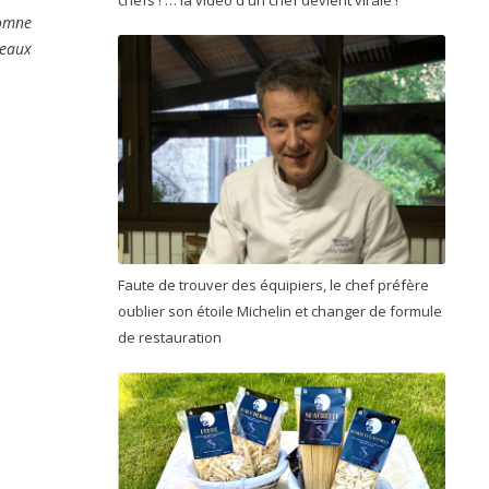
chefs ! … la vidéo d'un chef devient virale !
omne
veaux
Faute de trouver des équipiers, le chef préfère
oublier son étoile Michelin et changer de formule
de restauration