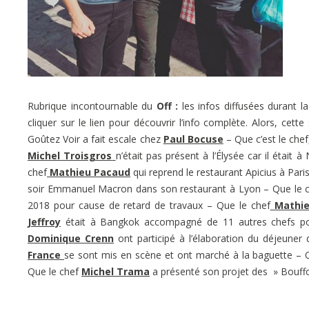
Rubrique incontournable du
Off :
les infos diffusées durant l
cliquer sur le lien pour découvrir l’info complète. Alors, cett
Goûtez Voir a fait escale chez
Paul Bocuse
– Que c’est le chef
Michel Troisgros
n’était pas présent à l’Élysée car il étai
chef
Mathieu Pacaud
qui reprend le restaurant Apicius à Pari
soir Emmanuel Macron dans son restaurant à Lyon – Que le 
2018 pour cause de retard de travaux – Que le chef
Mathie
Jeffroy
était à Bangkok accompagné de 11 autres chefs po
Dominique Crenn
ont participé à l’élaboration du déjeuner
France
se sont mis en scène et ont marché à la baguette – 
Que le chef
M
ichel Trama
a présenté son projet des » Bouffo