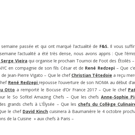
a semaine passée et qui ont marqué l’actualité de
F&S.
Il vous suffi
e semaine l’actualité a été très dense, nous avons appris : Que l’émi
Serge Vieira
qui organise le prochain Tournoi de Foot des Étoilés 
t à NYC en compagnie de son fils César et de
René Redzepi
– Que c’e
s de Jean-Pierre VIgato – Que le chef
Christian Têtedoie
a reçu mer
chef
René Redzepi
repousse l’ouverture de son NOMA au début d’
u Otto
a remporté le Bocuse d’Or France 2017 – Que le chef
Pat
ur le So Sofitel Amazing Chefs – Que les chefs
Anne-Sophie Pi
 des grands chefs à L’Élysée – Que les
chefs du Collège Culinair
Que le chef
David Kinch
cuisinera à Baumanière le 4 octobre proch
ns de la Cuisine » aux chefs à Paris –