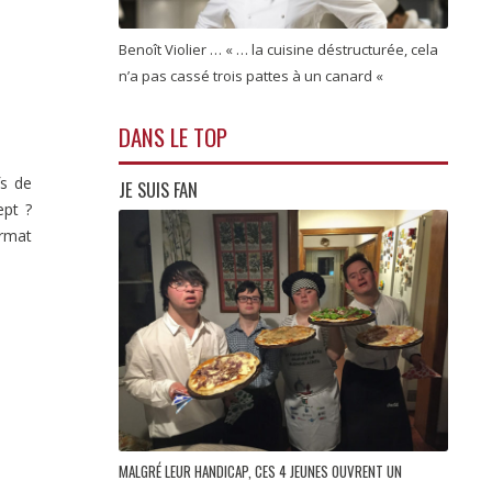
Benoît Violier … « … la cuisine déstructurée, cela
n’a pas cassé trois pattes à un canard «
DANS LE TOP
fs de
JE SUIS FAN
ept ?
ormat
MALGRÉ LEUR HANDICAP, CES 4 JEUNES OUVRENT UN