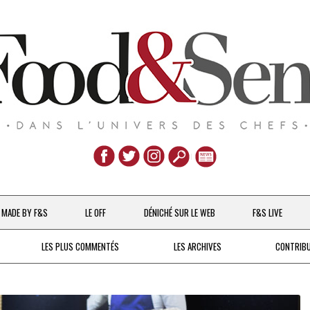
Aller
au
MADE BY F&S
LE OFF
DÉNICHÉ SUR LE WEB
F&S LIVE
contenu
CHEFS & ACTUALITÉS
LES PLUS COMMENTÉS
LES ARCHIVES
CONTRIB
UNE POULE SUR UN MUR
DE 2007 À 2015
À LA PETITE CUILLÈRE
DEPUIS 2016