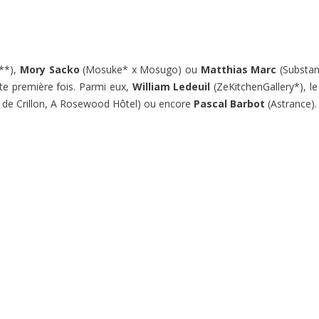
**),
Mory Sacko
(Mosuke* x Mosugo) ou
Matthias Marc
(Substan
oute première fois. Parmi eux,
William Ledeuil
(ZeKitchenGallery*), l
l de Crillon, A Rosewood Hôtel) ou encore
Pascal Barbot
(Astrance).