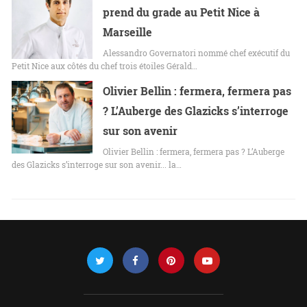
prend du grade au Petit Nice à
Marseille
Alessandro Governatori nommé chef exécutif du
Petit Nice aux côtés du chef trois étoiles Gérald…
Olivier Bellin : fermera, fermera pas
? L’Auberge des Glazicks s’interroge
sur son avenir
Olivier Bellin : fermera, fermera pas ? L’Auberge
des Glazicks s’interroge sur son avenir... la…