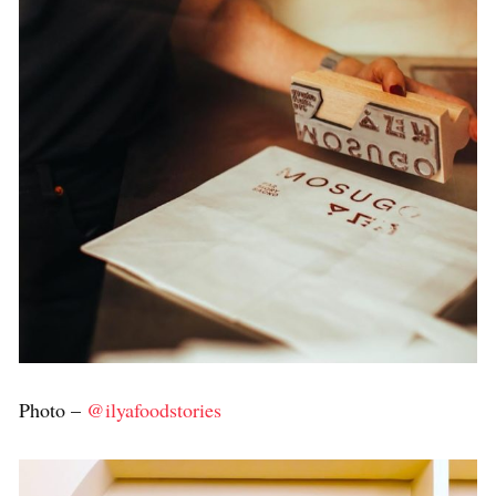
Photo –
@ilyafoodstories