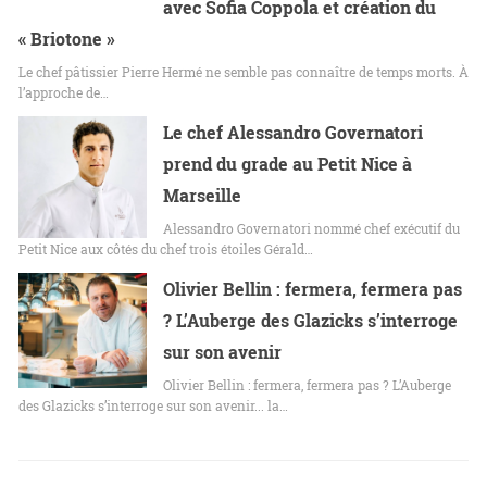
avec Sofia Coppola et création du
« Briotone »
Le chef pâtissier Pierre Hermé ne semble pas connaître de temps morts. À
l’approche de…
Le chef Alessandro Governatori
prend du grade au Petit Nice à
Marseille
Alessandro Governatori nommé chef exécutif du
Petit Nice aux côtés du chef trois étoiles Gérald…
Olivier Bellin : fermera, fermera pas
? L’Auberge des Glazicks s’interroge
sur son avenir
Olivier Bellin : fermera, fermera pas ? L’Auberge
des Glazicks s’interroge sur son avenir... la…