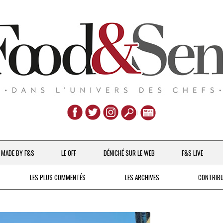
Aller
au
MADE BY F&S
LE OFF
DÉNICHÉ SUR LE WEB
F&S LIVE
contenu
CHEFS & ACTUALITÉS
LES PLUS COMMENTÉS
LES ARCHIVES
CONTRIB
UNE POULE SUR UN MUR
DE 2007 À 2015
À LA PETITE CUILLÈRE
DEPUIS 2016