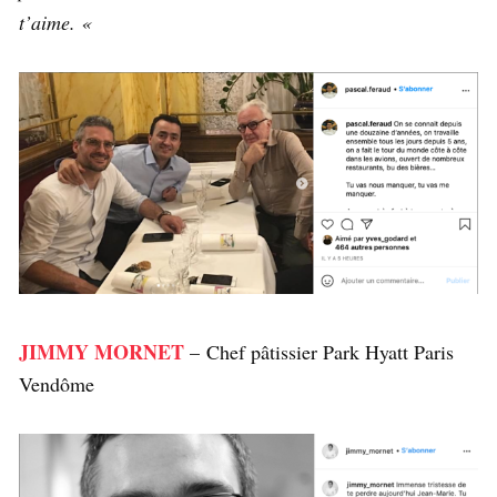
t’aime. «
JIMMY MORNET
– Chef pâtissier Park Hyatt Paris
Vendôme