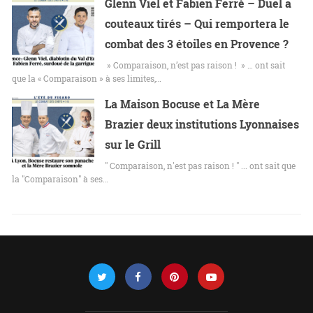
Glenn Viel et Fabien Ferré – Duel à
couteaux tirés – Qui remportera le
combat des 3 étoiles en Provence ?
» Comparaison, n’est pas raison ! » … ont sait
que la « Comparaison » à ses limites,…
La Maison Bocuse et La Mère
Brazier deux institutions Lyonnaises
sur le Grill
" Comparaison, n'est pas raison ! " ... ont sait que
la "Comparaison" à ses…