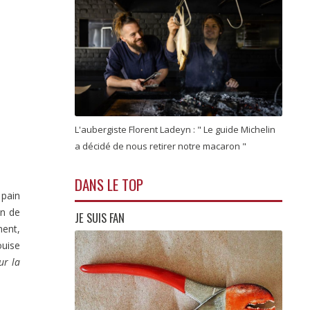
L'aubergiste Florent Ladeyn : " Le guide Michelin
a décidé de nous retirer notre macaron "
DANS LE TOP
e pain
on de
JE SUIS FAN
ment,
ouise
ur la