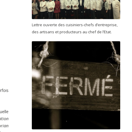
Lettre ouverte des cuisiniers-chefs d’entreprise,
des artisans et producteurs au chef de l’Etat.
rfois
uelle
ation
orian