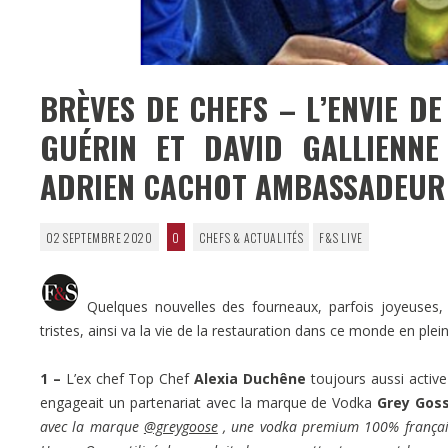
BRÈVES DE CHEFS – L’ENVIE DE
GUÉRIN ET DAVID GALLIENNE
ADRIEN CACHOT AMBASSADEUR 
02 SEPTEMBRE 2020
0
CHEFS & ACTUALITÉS
F&S LIVE
Quelques nouvelles des fourneaux, parfois joyeuses, pa
tristes, ainsi va la vie de la restauration dans ce monde en plei
1 –
L’ex chef Top Chef
Alexia Duchêne
toujours aussi active 
engageait un partenariat avec la marque de Vodka
Grey Gos
avec la marque
@greygoose
, une vodka premium 100% française