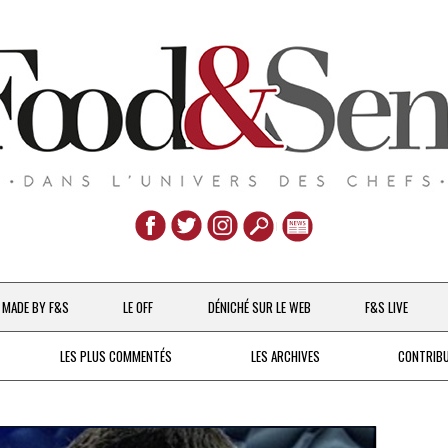
Aller
au
MADE BY F&S
LE OFF
DÉNICHÉ SUR LE WEB
F&S LIVE
contenu
CHEFS & ACTUALITÉS
LES PLUS COMMENTÉS
LES ARCHIVES
CONTRIB
UNE POULE SUR UN MUR
DE 2007 À 2015
À LA PETITE CUILLÈRE
DEPUIS 2016