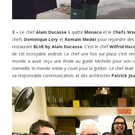
3 –
Le chef
Alain Ducasse
à quitté
Monaco
et le
Chefs Wo
chefs
Dominique Lory
et
Romain Meder
pour rejoindre dès
restaurant
BLUE by Alain Ducasse
. C’est le chef
Wilfrid Hoc
de cet incroyable endroit. Le chef une fois sur place c’est r
monde a avoir reçu une étoile au guide Michelin pour son re
merveille, le monde entier y court pour la goûter. Le chef ét
sa responsable communication, et des architectes
Patrick Jo