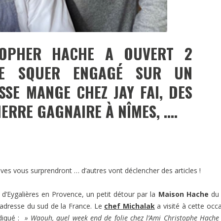
TOPHER HACHE A OUVERT 2
 LE SQUER ENGAGÉ SUR UN
SE MANGE CHEZ JAY FAI, DES
ERRE GAGNAIRE À NÎMES, ….
es vous surprendront … d’autres vont déclencher des articles !
d’Eygalières en Provence, un petit détour par la
Maison Hache
du 
le adresse du sud de la France. Le
chef Michalak
a visité à cette occ
diqué :
» Waouh, quel week end de folie chez l’Ami Christophe Hache