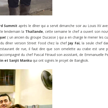
rd Summit
après le dîner qui a servit dimanche soir au Louis XV ave
 le lendemain la
Thaïlande
, cette semaine le chef a ouvert son no
que
t ( un ancien du groupe Ducasse ) qui a en charge le mener les cu
endu dîner version Street Food chez la chef
Jay Fai
,
la seule chef da
staurant de rue, il faut dire que son omelette au crabe est une p
ait accompagné du chef Pascal Féraud son assistant, de Emmanuelle Pe
uin et Sanjit Manku
qui ont signés le projet de Bangkok.