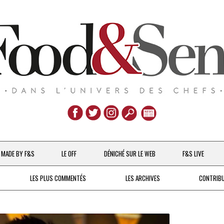
Aller
au
MADE BY F&S
LE OFF
DÉNICHÉ SUR LE WEB
F&S LIVE
contenu
CHEFS & ACTUALITÉS
LES PLUS COMMENTÉS
LES ARCHIVES
CONTRIB
UNE POULE SUR UN MUR
DE 2007 À 2015
À LA PETITE CUILLÈRE
DEPUIS 2016