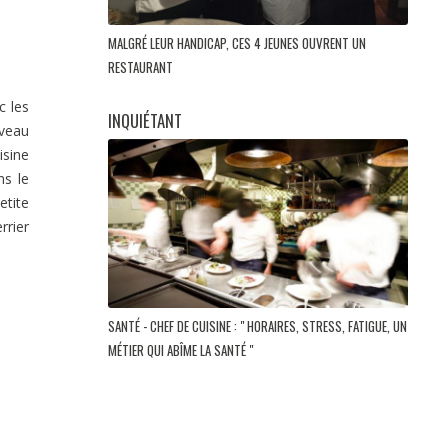
MALGRÉ LEUR HANDICAP, CES 4 JEUNES OUVRENT UN
RESTAURANT
c les
INQUIÉTANT
uveau
isine
ns le
etite
rrier
SANTÉ - CHEF DE CUISINE : " HORAIRES, STRESS, FATIGUE, UN
MÉTIER QUI ABÎME LA SANTÉ "