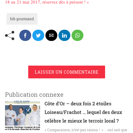
18 au 21 mai 2017, réservez dès à présent ! »
bib gourmand
LAISSER UN COMMENTAIRE
Publication connexe
Côte d’Or – deux fois 2 étoiles
Loiseau/Frachot … lequel des deux
célèbre le mieux le terroir local ?
» Comparaison, n’est pas raison ! » … ont sait que