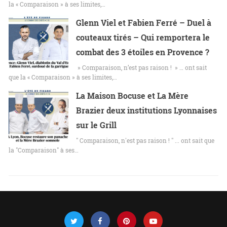
la « Comparaison » à ses limites,…
Glenn Viel et Fabien Ferré – Duel à
couteaux tirés – Qui remportera le
combat des 3 étoiles en Provence ?
» Comparaison, n’est pas raison ! » … ont sait
que la « Comparaison » à ses limites,…
La Maison Bocuse et La Mère
Brazier deux institutions Lyonnaises
sur le Grill
" Comparaison, n'est pas raison ! " ... ont sait que
la "Comparaison" à ses…