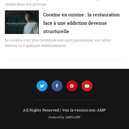
simple dans son principe…
Cocaïne en cuisine : la restauration
face à une addiction devenue
structurelle
La cocaïne n’est plus cantonnée aux nuits parisiennes, aux tables
festives ou à quelques établissements…
All Rights Reserved |
Voir la version non-AMP
Powered by AMPforWP