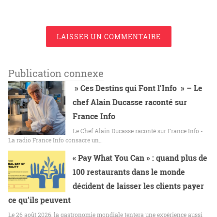
LAISSER UN COMMENTAIRE
Publication connexe
» Ces Destins qui Font l’Info » – Le
chef Alain Ducasse raconté sur
France Info
Le Chef Alain Ducasse raconté sur France Info -
La radio France Info consacre un…
« Pay What You Can » : quand plus de
100 restaurants dans le monde
décident de laisser les clients payer
ce qu’ils peuvent
Le 26 août 2026, la gastronomie mondiale tentera une expérience aussi