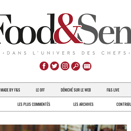
Aller
au
MADE BY F&S
LE OFF
DÉNICHÉ SUR LE WEB
F&S LIVE
contenu
CHEFS & ACTUALITÉS
LES PLUS COMMENTÉS
LES ARCHIVES
CONTRIB
UNE POULE SUR UN MUR
DE 2007 À 2015
À LA PETITE CUILLÈRE
DEPUIS 2016