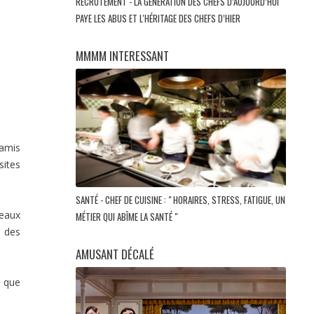
RECRUTEMENT - LA GÉNÉRATION DES CHEFS D’AUJOURD’HUI
PAYE LES ABUS ET L'HÉRITAGE DES CHEFS D’HIER
MMMM INTERESSANT
 amis
sites
SANTÉ - CHEF DE CUISINE : " HORAIRES, STRESS, FATIGUE, UN
seaux
MÉTIER QUI ABÎME LA SANTÉ "
% des
AMUSANT DÉCALÉ
t que