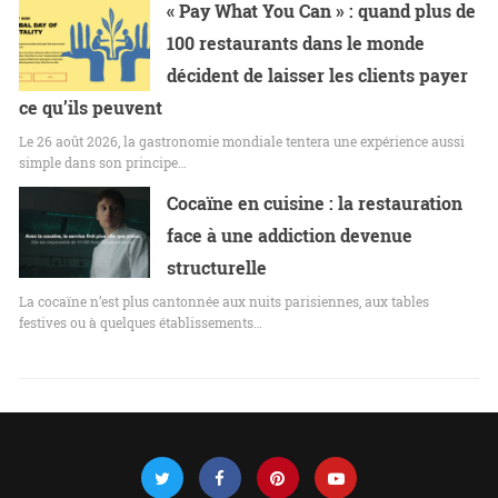
« Pay What You Can » : quand plus de
100 restaurants dans le monde
décident de laisser les clients payer
ce qu’ils peuvent
Le 26 août 2026, la gastronomie mondiale tentera une expérience aussi
simple dans son principe…
Cocaïne en cuisine : la restauration
face à une addiction devenue
structurelle
La cocaïne n’est plus cantonnée aux nuits parisiennes, aux tables
festives ou à quelques établissements…