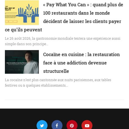
« Pay What You Can » : quand plus de
100 restaurants dans le monde
décident de laisser les clients payer
ce qu’ils peuvent
Le 26 août 2026, la gastronomie mondiale tentera une expérience aussi
simple dans son principe…
Cocaïne en cuisine : la restauration
face à une addiction devenue
structurelle
La cocaïne n’est plus cantonnée aux nuits parisiennes, aux tables
festives ou à quelques établissements…