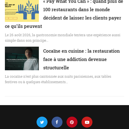
« Pay What You Can » : quand plus de
100 restaurants dans le monde
décident de laisser les clients payer
ce qu’ils peuvent
Le 26 août 2026, la gastronomie mondiale tentera une expérience aussi
simple dans son principe…
Cocaïne en cuisine : la restauration
face à une addiction devenue
structurelle
La cocaïne n’est plus cantonnée aux nuits parisiennes, aux tables
festives ou à quelques établissements…