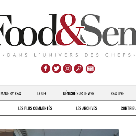
Aller
au
MADE BY F&S
LE OFF
DÉNICHÉ SUR LE WEB
F&S LIVE
contenu
CHEFS & ACTUALITÉS
LES PLUS COMMENTÉS
LES ARCHIVES
CONTRIB
UNE POULE SUR UN MUR
DE 2007 À 2015
À LA PETITE CUILLÈRE
DEPUIS 2016