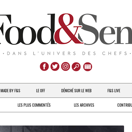
Aller
au
MADE BY F&S
LE OFF
DÉNICHÉ SUR LE WEB
F&S LIVE
contenu
CHEFS & ACTUALITÉS
LES PLUS COMMENTÉS
LES ARCHIVES
CONTRIB
UNE POULE SUR UN MUR
DE 2007 À 2015
À LA PETITE CUILLÈRE
DEPUIS 2016