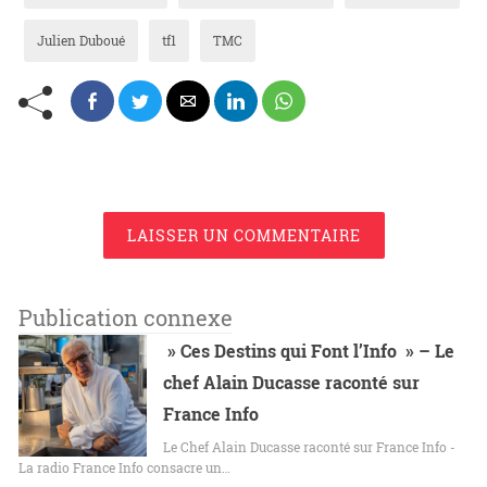
Julien Duboué
tf1
TMC
LAISSER UN COMMENTAIRE
Publication connexe
» Ces Destins qui Font l’Info » – Le
chef Alain Ducasse raconté sur
France Info
Le Chef Alain Ducasse raconté sur France Info -
La radio France Info consacre un…