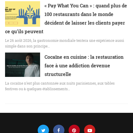
« Pay What You Can » : quand plus de
100 restaurants dans le monde
décident de laisser les clients payer
ce qu’ils peuvent
Le 26 août 2026, la gastronomie mondiale tentera une expérience aussi
simple dans son principe…
Cocaïne en cuisine : la restauration
face à une addiction devenue
structurelle
La cocaïne n’est plus cantonnée aux nuits parisiennes, aux tables
festives ou à quelques établissements…