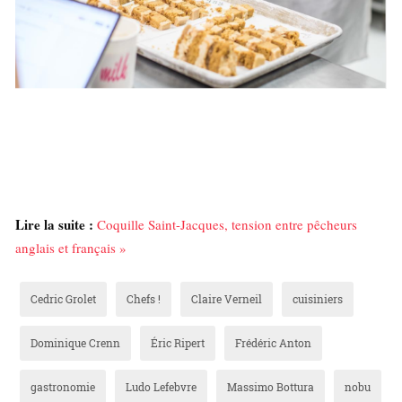
Lire la suite :
Coquille Saint-Jacques, tension entre pêcheurs
anglais et français »
Cedric Grolet
Chefs !
Claire Verneil
cuisiniers
Dominique Crenn
Éric Ripert
Frédéric Anton
gastronomie
Ludo Lefebvre
Massimo Bottura
nobu