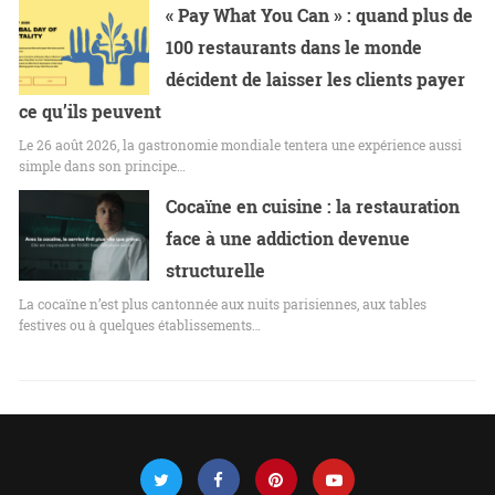
« Pay What You Can » : quand plus de
100 restaurants dans le monde
décident de laisser les clients payer
ce qu’ils peuvent
Le 26 août 2026, la gastronomie mondiale tentera une expérience aussi
simple dans son principe…
Cocaïne en cuisine : la restauration
face à une addiction devenue
structurelle
La cocaïne n’est plus cantonnée aux nuits parisiennes, aux tables
festives ou à quelques établissements…