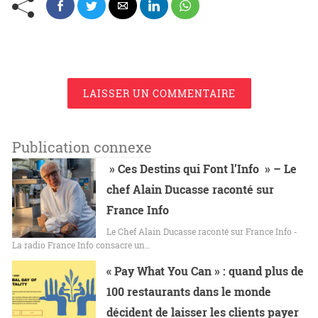
LAISSER UN COMMENTAIRE
Publication connexe
» Ces Destins qui Font l’Info » – Le
chef Alain Ducasse raconté sur
France Info
Le Chef Alain Ducasse raconté sur France Info -
La radio France Info consacre un…
« Pay What You Can » : quand plus de
100 restaurants dans le monde
décident de laisser les clients payer