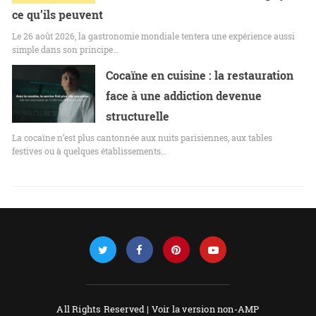
ce qu’ils peuvent
Le 26 août 2026, la gastronomie mondiale tentera une expérience aussi
simple dans son principe…
Cocaïne en cuisine : la restauration
face à une addiction devenue
structurelle
La cocaïne n’est plus cantonnée aux nuits parisiennes, aux tables
festives ou à quelques établissements…
All Rights Reserved |
Voir la version non-AMP