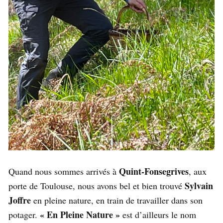
Quint-Fonsegrives
Quand nous sommes arrivés à
, aux
Sylvain
porte de Toulouse, nous avons bel et bien trouvé
Joffre
en pleine nature, en train de travailler dans son
« En Pleine Nature »
potager.
est d’ailleurs le nom