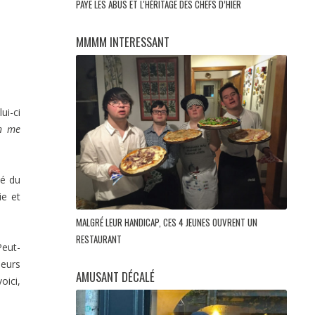
PAYE LES ABUS ET L'HÉRITAGE DES CHEFS D’HIER
MMMM INTERESSANT
lui-ci
in me
té du
e et
MALGRÉ LEUR HANDICAP, CES 4 JEUNES OUVRENT UN
RESTAURANT
Peut-
leurs
AMUSANT DÉCALÉ
oici,