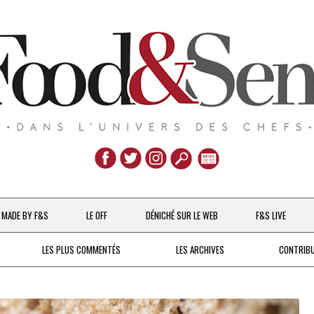
Aller
au
MADE BY F&S
LE OFF
DÉNICHÉ SUR LE WEB
F&S LIVE
contenu
CHEFS & ACTUALITÉS
LES PLUS COMMENTÉS
LES ARCHIVES
CONTRIB
UNE POULE SUR UN MUR
DE 2007 À 2015
À LA PETITE CUILLÈRE
DEPUIS 2016