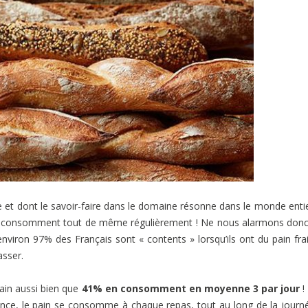
le et dont le savoir-faire dans le domaine résonne dans le monde enti
n consomment tout de même régulièrement ! Ne nous alarmons don
environ 97% des Français sont « contents » lorsqu’ils ont du pain fra
sser.
pain aussi bien que
41% en consomment en moyenne 3 par jour
!
ance, le pain se consomme à chaque repas, tout au long de la journ