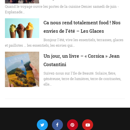
Quand le voyage ouvre les portes de la cuisine Denier samedi de juin -
Esplanade…
Ca nous rend totalement food ! Nos
envies de l’été – Les Glaces
Bonjour l'été, vive les essentiels, terrasses, glaces
et paillotes … les essentiels, les envies qui…
Un jour, un livre – « Corsica » Jean
Costantini
Suivez-nous sur l'Ile de Beauté. Solaire, fière,
généreuse, terre de lumières, terre de contrastes,
elle…