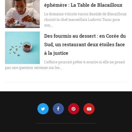
éphémère : La Table de Blacailloux
Le domaine viticole varois Bastide de Blacailloux
choisit le chef marseillais Ludovic Turac pour
son…
Des fourmis au dessert : en Corée du
Sud, un restaurant deux étoiles face
à la justice
L’affaire pourrait prêter à sourire si elle ne posait
pas une question sérieuse sur les…