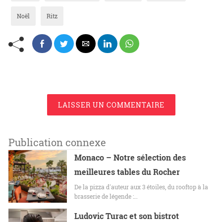
Noël
Ritz
LAISSER UN COMMENTAIRE
Publication connexe
Monaco – Notre sélection des
meilleures tables du Rocher
De la pizza d'auteur aux 3 étoiles, du rooftop à la
brasserie de légende :…
Ludovic Turac et son bistrot