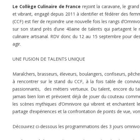
Le Collège Culinaire de France
rejoint la caravane, le grand
et vibrant, engagé depuis 2011 à identifier et fédérer des fe
(CCF) est fier de rejoindre une nouvelle fois les rangs d’Omnivo
sur son stand près d’une 40aine de talents qui partagent le
culinaire artisanal. RDV donc du 12 au 15 septembre pour des r
agir.
UNE FUSION DE TALENTS UNIQUE
Maraîchers, brasseurs, éleveurs, boulangers, confiseurs, pêcheur
à rencontrer sur le stand du CCF, à la fois table de conviv
passionnants, des métiers vertueux. Du talent, encore du tal
jamais bien loin et prévoient déjà de jouer du couteau comm
les scènes mythiques d’Omnivore qui vibrent et enchantent le
partage d’expériences et la confrontation de points de vue, vo
Découvrez ci-dessous les programmations des 3 jours omnivor