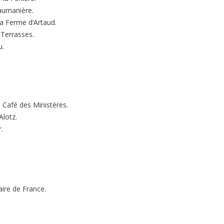
Baumanière.
La Ferme d’Artaud.
 Terrasses.
u.
 Café des Ministères.
Alotz.
.
aire de France.