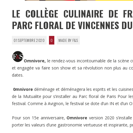
LE COLLÈGE CULINAIRE DE F
PARC FLORAL DE VINCENNES DU
01 SEPTEMBRE 2020
0
MADE BY F&S
Omnivore,
le rendez-vous incontournable de la scène cul
et engagée va faire son show et sa révolution non plus au 
dates.
0mnivore
déménage et déménagera les esprits et les cuisines
de la Mutualite pour s’installer au Parc floral de Paris
Pour le
festival. Comme à Avignon, le festival se dote d’un IN et d’un O
Pour son 15e anniversaire,
Omnivore
version 2020 s’installe
porter les valeurs d’une gastronomie vertueuse et inspirante, 