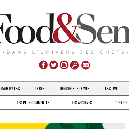
Aller
au
MADE BY F&S
LE OFF
DÉNICHÉ SUR LE WEB
F&S LIVE
contenu
CHEFS & ACTUALITÉS
LES PLUS COMMENTÉS
LES ARCHIVES
CONTRIB
UNE POULE SUR UN MUR
DE 2007 À 2015
À LA PETITE CUILLÈRE
DEPUIS 2016