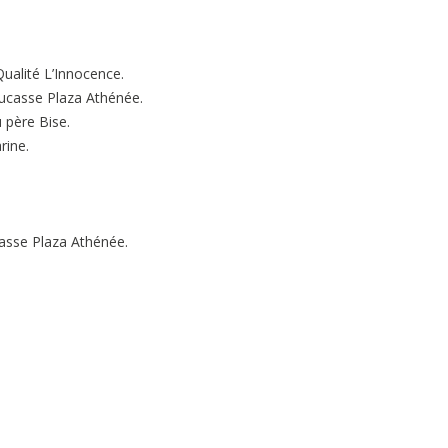
ualité L’Innocence.
Ducasse Plaza Athénée.
 père Bise.
rine.
asse Plaza Athénée.