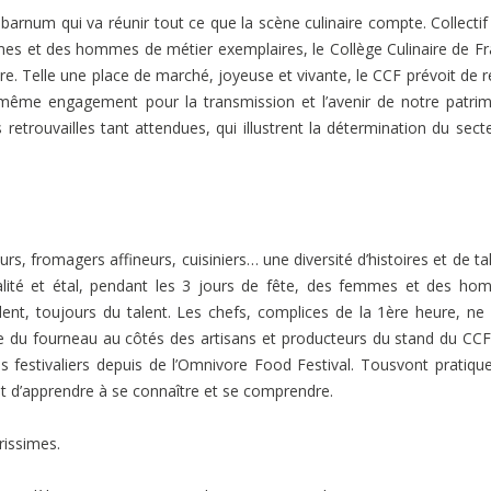
 barnum qui va réunir tout ce que la scène culinaire compte. Collectif 
mmes et des hommes de métier exemplaires, le Collège Culinaire de F
re. Telle une place de marché, joyeuse et vivante, le CCF prévoit de r
 même engagement pour la transmission et l’avenir de notre patri
etrouvailles tant attendues, qui illustrent la détermination du sect
s, fromagers affineurs, cuisiniers… une diversité d’histoires et de ta
ialité et étal, pendant les 3 jours de fête, des femmes et des h
ent, toujours du talent. Les chefs, complices de la 1ère heure, ne
e du fourneau au côtés des artisans et producteurs du stand du CCF
s festivaliers depuis de l’Omnivore Food Festival. Tousvont pratiqu
nt d’apprendre à se connaître et se comprendre.
issimes.