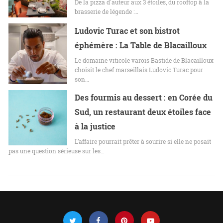
De la pizza d'auteur aux 3 étoiles, du rooftop à la
brasserie de légende :…
Ludovic Turac et son bistrot
éphémère : La Table de Blacailloux
Le domaine viticole varois Bastide de Blacailloux
choisit le chef marseillais Ludovic Turac pour
son…
Des fourmis au dessert : en Corée du
Sud, un restaurant deux étoiles face
à la justice
L’affaire pourrait prêter à sourire si elle ne posait
pas une question sérieuse sur les…