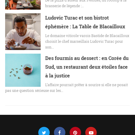
De la pizza d'auteur aux 3 étoiles, du rooftop à la
brasserie de légende :…
Ludovic Turac et son bistrot
éphémère : La Table de Blacailloux
Le domaine viticole varois Bastide de Blacailloux
choisit le chef marseillais Ludovic Turac pour
son…
Des fourmis au dessert : en Corée du
Sud, un restaurant deux étoiles face
à la justice
L’affaire pourrait prêter à sourire si elle ne posait
pas une question sérieuse sur les…