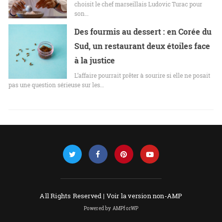
choisit le chef marseillais Ludovic Turac pour
son…
Des fourmis au dessert : en Corée du
Sud, un restaurant deux étoiles face
à la justice
L’affaire pourrait prêter à sourire si elle ne posait
pas une question sérieuse sur les…
All Rights Reserved |
Voir la version non-AMP
Powered by AMPforWP