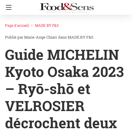
Page d'accueil
MADE BY F&S
Marie-Ange Chiari
dans
MADE BY F&S
Guide MICHELIN
Kyoto Osaka 2023
– Ryō-shō et
VELROSIER
décrochent deux