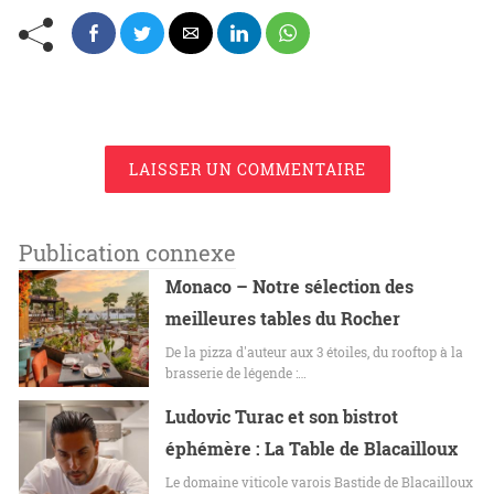
LAISSER UN COMMENTAIRE
Publication connexe
Monaco – Notre sélection des
meilleures tables du Rocher
De la pizza d'auteur aux 3 étoiles, du rooftop à la
brasserie de légende :…
Ludovic Turac et son bistrot
éphémère : La Table de Blacailloux
Le domaine viticole varois Bastide de Blacailloux