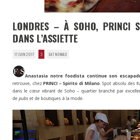
LONDRES – À SOHO, PRINCI SP
DANS L’ASSIETTE
17 JUIN 2017
3
EAT NOMAD
Anastasia notre foodista continue son escapad
retrouve, chez
PRINCI
– Spirito di Milano
. Spot absolu des It
dans le cœur vibrant de Soho – quartier branché par excelle
de
pubs
et de boutiques à la mode.