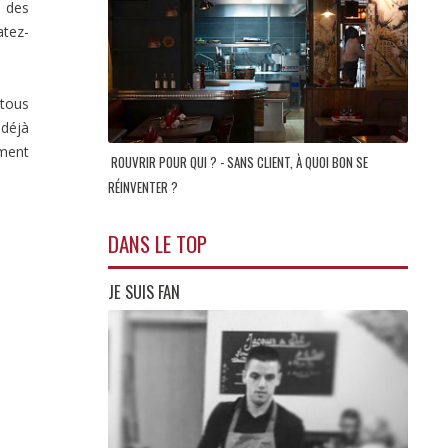
 des
atez-
 tous
 déjà
ement
ROUVRIR POUR QUI ? - SANS CLIENT, À QUOI BON SE
RÉINVENTER ?
DANS LE TOP
JE SUIS FAN