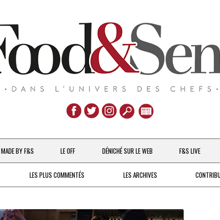
Aller
au
MADE BY F&S
LE OFF
DÉNICHÉ SUR LE WEB
F&S LIVE
contenu
CHEFS & ACTUALITÉS
LES PLUS COMMENTÉS
LES ARCHIVES
CONTRIB
UNE POULE SUR UN MUR
DE 2007 À 2015
À LA PETITE CUILLÈRE
DEPUIS 2016