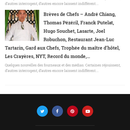
d’autres interrogent, d’autres encore laissent indifférent.…
Brèves de Chefs – André Chiang,
Thomas Pézéril, Franck Putelat,
Hugo Souchet, Lasarte, Joel
Robuchon, Restaurant Jean-Luc
Tartarin, Gard aux Chefs, Trophée du maître d’hôtel,
Les Crayères, NYT, Record du monde,…
Quelques nouvelles des fourneaux et des médias. Certaines réjouissent,
d’autres interrogent, d’autres encore laissent indifférent.…