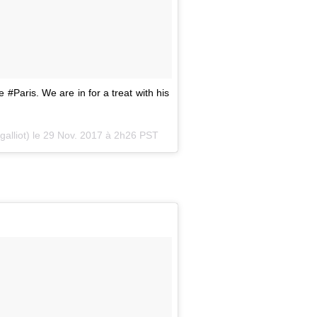
 #Paris. We are in for a treat with his
alliot) le
29 Nov. 2017 à 2h26 PST