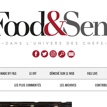
Aller
au
MADE BY F&S
LE OFF
DÉNICHÉ SUR LE WEB
F&S LIVE
contenu
CHEFS & ACTUALITÉS
LES PLUS COMMENTÉS
LES ARCHIVES
CONTRIB
UNE POULE SUR UN MUR
DE 2007 À 2015
À LA PETITE CUILLÈRE
DEPUIS 2016