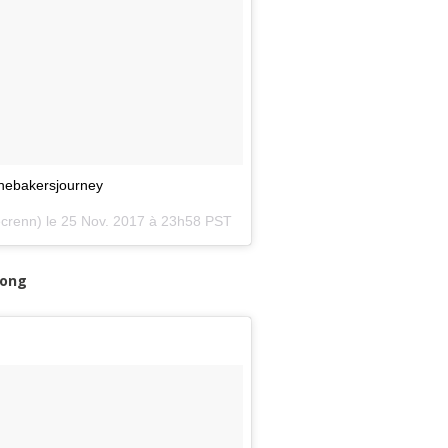
onebakersjourney
crenn) le
25 Nov. 2017 à 23h58 PST
Kong