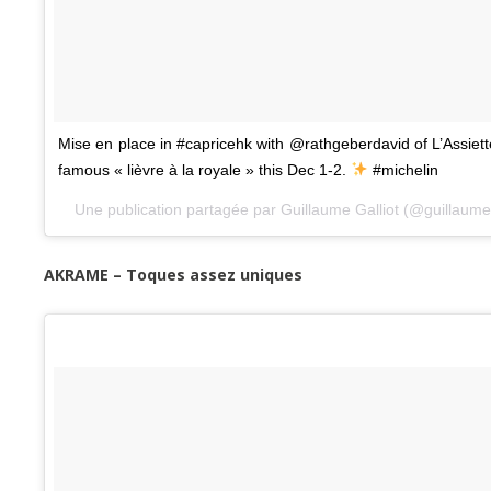
Mise en place in #capricehk with @rathgeberdavid of L’Assiette
famous « lièvre à la royale » this Dec 1-2.
#michelin
Une publication partagée par Guillaume Galliot (@guillaumeg
AKRAME – Toques assez uniques