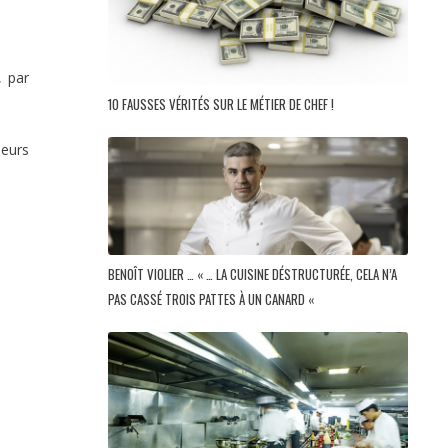
, par
10 FAUSSES VÉRITÉS SUR LE MÉTIER DE CHEF !
leurs
BENOÎT VIOLIER … « … LA CUISINE DÉSTRUCTURÉE, CELA N’A
PAS CASSÉ TROIS PATTES À UN CANARD «