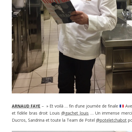
ARNAUD FAYE
– » Et voilà … fin d’une journée de finale
Ave
et fidèle bras droit Louis
@gachet_louis
… Un immense merci 
Ducros, Sandrina et toute la Team de Potel
@poteletchabot
po