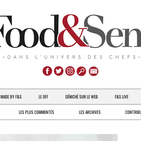
Aller
au
MADE BY F&S
LE OFF
DÉNICHÉ SUR LE WEB
F&S LIVE
contenu
CHEFS & ACTUALITÉS
LES PLUS COMMENTÉS
LES ARCHIVES
CONTRIB
UNE POULE SUR UN MUR
DE 2007 À 2015
À LA PETITE CUILLÈRE
DEPUIS 2016