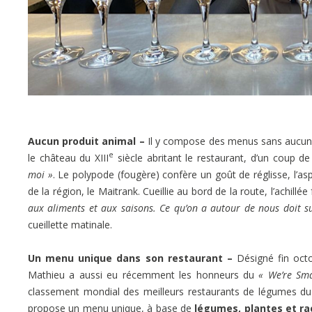
Aucun produit animal –
Il y compose des menus sans aucun p
e
le château du XIII
siècle abritant le restaurant, d’un coup d
moi »
. Le polypode (fougère) confère un goût de réglisse, l’asp
de la région, le Maitrank. Cueillie au bord de la route, l’achill
aux aliments et aux saisons. Ce qu’on a autour de nous doit su
cueillette matinale.
Un menu unique dans son restaurant –
Désigné fin oc
Mathieu a aussi eu récemment les honneurs du
« We’re Sm
classement mondial des meilleurs restaurants de légumes du mo
propose un menu unique, à base de
légumes, plantes et ra