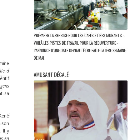
PRÉPARER LA REPRISE POUR LES CAFÉS ET RESTAURANTS -
VOILÀ LES PISTES DE TRAVAIL POUR LA RÉOUVERTURE -
L'ANNONCE D'UNE DATE DEVRAIT ÊTRE FAITE LA 1ÈRE SEMAINE
DE MAI
omine
lle à
AMUSANT DÉCALÉ
ritif
 gens
nt sa
 René
e son
 Il y
us en