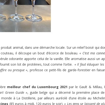
roduit animal, dans une démarche locale. Sur un relief boisé qui d
e couteau, il découpe un bout d’écorce de bouleau.
« C’est ma canne
érule odorante apporte celui de la vanille. Elle aromatise aussi un apé
ée fournit son lot de protéines, tout comme l’ortie.
« Il faut éduquer les
ffire ou presque »
, professe ce petit-fils de garde-forestier en faisa
tobre
meilleur chef du Luxembourg 2021
par le Gault & Millau,
art Green Guide »
, guide belge qui a décerné la première place d
nde à La Distillerie, par ailleurs auréolé d’une étoile au Michelin.
cines
(85 euros à midi, 120 euros le soir).
« Les gens se laissent de pl