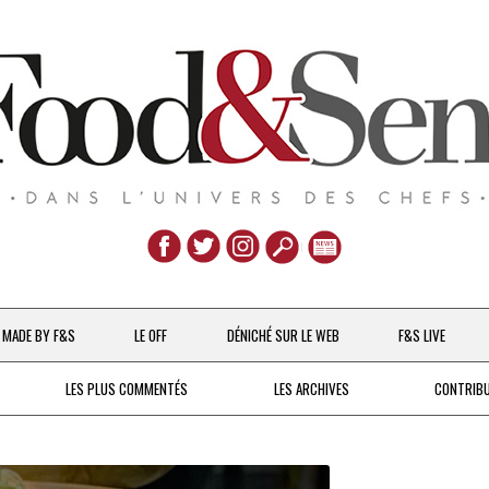
Aller
au
MADE BY F&S
LE OFF
DÉNICHÉ SUR LE WEB
F&S LIVE
contenu
CHEFS & ACTUALITÉS
LES PLUS COMMENTÉS
LES ARCHIVES
CONTRIB
UNE POULE SUR UN MUR
DE 2007 À 2015
À LA PETITE CUILLÈRE
DEPUIS 2016