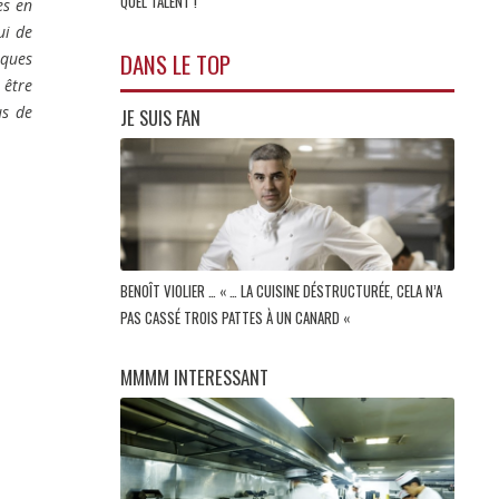
QUEL TALENT !"
es en
ui de
DANS LE TOP
iques
 être
us de
JE SUIS FAN
BENOÎT VIOLIER … « … LA CUISINE DÉSTRUCTURÉE, CELA N’A
PAS CASSÉ TROIS PATTES À UN CANARD «
MMMM INTERESSANT