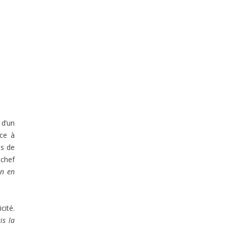
 d’un
ace à
es de
 chef
n en
cité.
is la