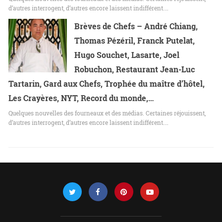
d’autres interrogent, d’autres encore laissent indifférent.…
Brèves de Chefs – André Chiang,
Thomas Pézéril, Franck Putelat,
Hugo Souchet, Lasarte, Joel
Robuchon, Restaurant Jean-Luc
Tartarin, Gard aux Chefs, Trophée du maître d’hôtel,
Les Crayères, NYT, Record du monde,…
Quelques nouvelles des fourneaux et des médias. Certaines réjouissent,
d’autres interrogent, d’autres encore laissent indifférent.…