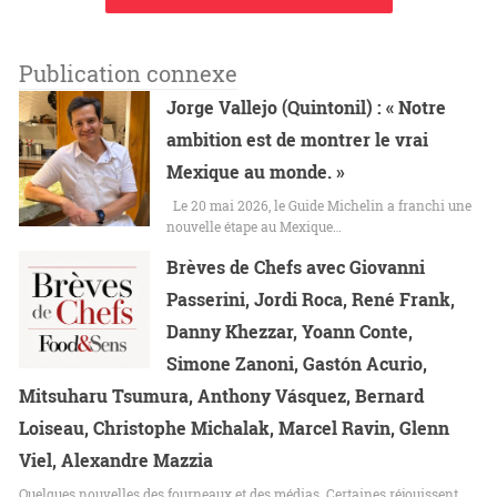
Publication connexe
Jorge Vallejo (Quintonil) : « Notre
ambition est de montrer le vrai
Mexique au monde. »
Le 20 mai 2026, le Guide Michelin a franchi une
nouvelle étape au Mexique…
Brèves de Chefs avec Giovanni
Passerini, Jordi Roca, René Frank,
Danny Khezzar, Yoann Conte,
Simone Zanoni, Gastón Acurio,
Mitsuharu Tsumura, Anthony Vásquez, Bernard
Loiseau, Christophe Michalak, Marcel Ravin, Glenn
Viel, Alexandre Mazzia
Quelques nouvelles des fourneaux et des médias. Certaines réjouissent,