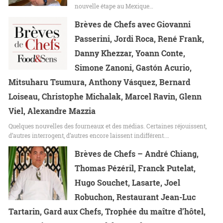
nouvelle étape au Mexique…
Brèves de Chefs avec Giovanni
Passerini, Jordi Roca, René Frank,
Danny Khezzar, Yoann Conte,
Simone Zanoni, Gastón Acurio,
Mitsuharu Tsumura, Anthony Vásquez, Bernard
Loiseau, Christophe Michalak, Marcel Ravin, Glenn
Viel, Alexandre Mazzia
Quelques nouvelles des fourneaux et des médias. Certaines réjouissent,
d’autres interrogent, d’autres encore laissent indifférent.…
Brèves de Chefs – André Chiang,
Thomas Pézéril, Franck Putelat,
Hugo Souchet, Lasarte, Joel
Robuchon, Restaurant Jean-Luc
Tartarin, Gard aux Chefs, Trophée du maître d’hôtel,