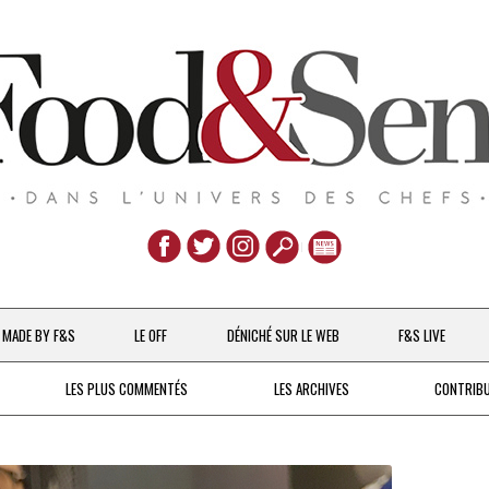
Aller
au
MADE BY F&S
LE OFF
DÉNICHÉ SUR LE WEB
F&S LIVE
contenu
CHEFS & ACTUALITÉS
LES PLUS COMMENTÉS
LES ARCHIVES
CONTRIB
UNE POULE SUR UN MUR
DE 2007 À 2015
À LA PETITE CUILLÈRE
DEPUIS 2016