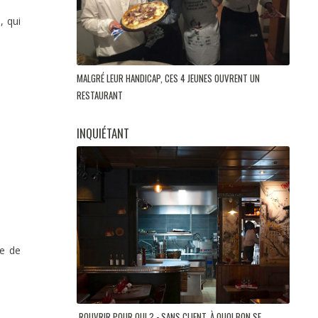
, qui
MALGRÉ LEUR HANDICAP, CES 4 JEUNES OUVRENT UN
RESTAURANT
INQUIÉTANT
me de
ROUVRIR POUR QUI ? - SANS CLIENT, À QUOI BON SE