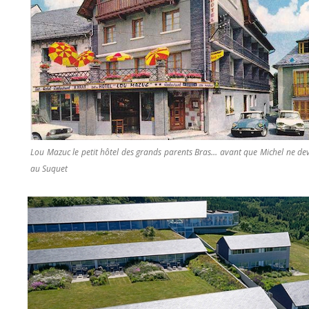
Lou Mazuc le petit hôtel des grands parents Bras… avant que Michel ne devie
au Suquet