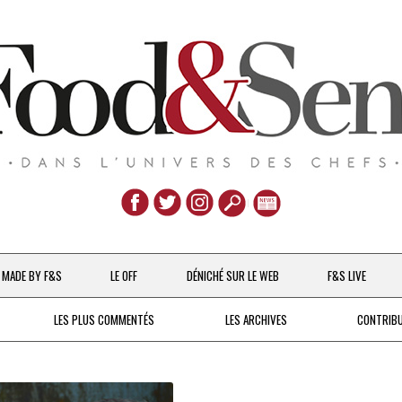
Aller
au
MADE BY F&S
LE OFF
DÉNICHÉ SUR LE WEB
F&S LIVE
contenu
CHEFS & ACTUALITÉS
LES PLUS COMMENTÉS
LES ARCHIVES
CONTRIB
UNE POULE SUR UN MUR
DE 2007 À 2015
À LA PETITE CUILLÈRE
DEPUIS 2016