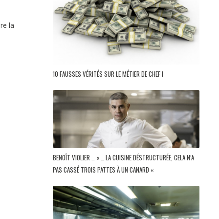
re la
10 FAUSSES VÉRITÉS SUR LE MÉTIER DE CHEF !
BENOÎT VIOLIER … « … LA CUISINE DÉSTRUCTURÉE, CELA N’A
PAS CASSÉ TROIS PATTES À UN CANARD «