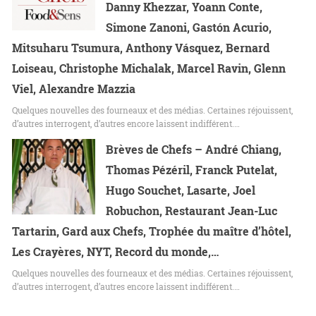
Danny Khezzar, Yoann Conte,
Simone Zanoni, Gastón Acurio,
Mitsuharu Tsumura, Anthony Vásquez, Bernard
Loiseau, Christophe Michalak, Marcel Ravin, Glenn
Viel, Alexandre Mazzia
Quelques nouvelles des fourneaux et des médias. Certaines réjouissent,
d’autres interrogent, d’autres encore laissent indifférent.…
Brèves de Chefs – André Chiang,
Thomas Pézéril, Franck Putelat,
Hugo Souchet, Lasarte, Joel
Robuchon, Restaurant Jean-Luc
Tartarin, Gard aux Chefs, Trophée du maître d’hôtel,
Les Crayères, NYT, Record du monde,…
Quelques nouvelles des fourneaux et des médias. Certaines réjouissent,
d’autres interrogent, d’autres encore laissent indifférent.…