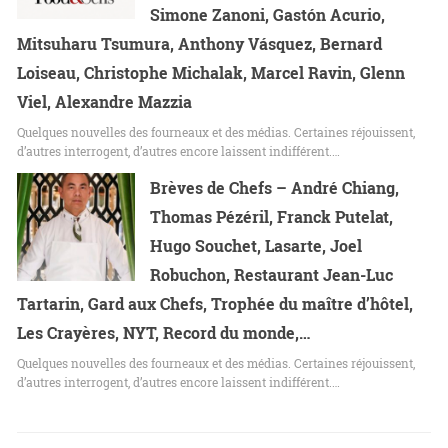
Simone Zanoni, Gastón Acurio,
Mitsuharu Tsumura, Anthony Vásquez, Bernard
Loiseau, Christophe Michalak, Marcel Ravin, Glenn
Viel, Alexandre Mazzia
Quelques nouvelles des fourneaux et des médias. Certaines réjouissent,
d’autres interrogent, d’autres encore laissent indifférent.…
Brèves de Chefs – André Chiang,
Thomas Pézéril, Franck Putelat,
Hugo Souchet, Lasarte, Joel
Robuchon, Restaurant Jean-Luc
Tartarin, Gard aux Chefs, Trophée du maître d’hôtel,
Les Crayères, NYT, Record du monde,…
Quelques nouvelles des fourneaux et des médias. Certaines réjouissent,
d’autres interrogent, d’autres encore laissent indifférent.…