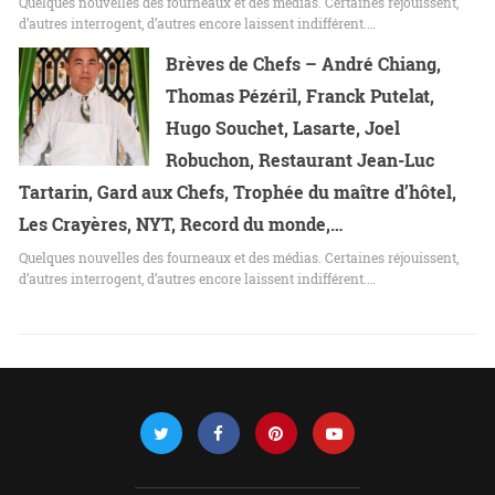
Quelques nouvelles des fourneaux et des médias. Certaines réjouissent,
d’autres interrogent, d’autres encore laissent indifférent.…
Brèves de Chefs – André Chiang,
Thomas Pézéril, Franck Putelat,
Hugo Souchet, Lasarte, Joel
Robuchon, Restaurant Jean-Luc
Tartarin, Gard aux Chefs, Trophée du maître d’hôtel,
Les Crayères, NYT, Record du monde,…
Quelques nouvelles des fourneaux et des médias. Certaines réjouissent,
d’autres interrogent, d’autres encore laissent indifférent.…