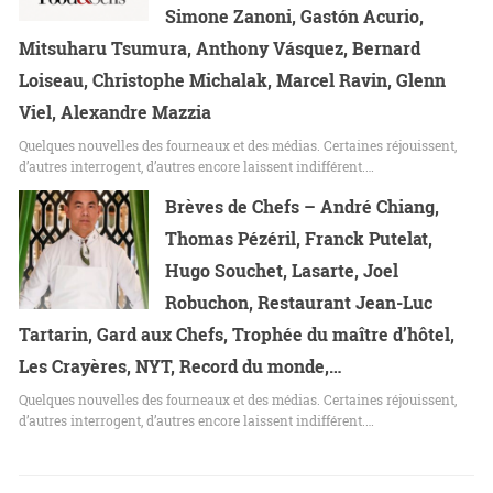
Simone Zanoni, Gastón Acurio,
Mitsuharu Tsumura, Anthony Vásquez, Bernard
Loiseau, Christophe Michalak, Marcel Ravin, Glenn
Viel, Alexandre Mazzia
Quelques nouvelles des fourneaux et des médias. Certaines réjouissent,
d’autres interrogent, d’autres encore laissent indifférent.…
Brèves de Chefs – André Chiang,
Thomas Pézéril, Franck Putelat,
Hugo Souchet, Lasarte, Joel
Robuchon, Restaurant Jean-Luc
Tartarin, Gard aux Chefs, Trophée du maître d’hôtel,
Les Crayères, NYT, Record du monde,…
Quelques nouvelles des fourneaux et des médias. Certaines réjouissent,
d’autres interrogent, d’autres encore laissent indifférent.…