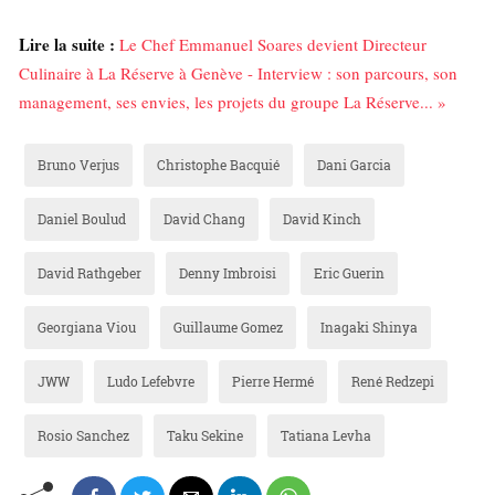
Lire la suite :
Le Chef Emmanuel Soares devient Directeur
Culinaire à La Réserve à Genève - Interview : son parcours, son
management, ses envies, les projets du groupe La Réserve... »
Bruno Verjus
Christophe Bacquié
Dani Garcia
Daniel Boulud
David Chang
David Kinch
David Rathgeber
Denny Imbroisi
Eric Guerin
Georgiana Viou
Guillaume Gomez
Inagaki Shinya
JWW
Ludo Lefebvre
Pierre Hermé
René Redzepi
Rosio Sanchez
Taku Sekine
Tatiana Levha