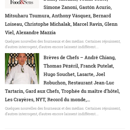
Simone Zanoni, Gastón Acurio,
Mitsuharu Tsumura, Anthony Vásquez, Bernard
Loiseau, Christophe Michalak, Marcel Ravin, Glenn
Viel, Alexandre Mazzia
Quelques nouvelles des fourneaux et des médias. Certaines réjouissent,
d’autres interrogent, d’autres encore laissent indifférent.…
Brèves de Chefs – André Chiang,
Thomas Pézéril, Franck Putelat,
Hugo Souchet, Lasarte, Joel
Robuchon, Restaurant Jean-Luc
Tartarin, Gard aux Chefs, Trophée du maître d’hôtel,
Les Crayères, NYT, Record du monde,…
Quelques nouvelles des fourneaux et des médias. Certaines réjouissent,
d’autres interrogent, d’autres encore laissent indifférent.…