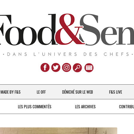
Aller
au
MADE BY F&S
LE OFF
DÉNICHÉ SUR LE WEB
F&S LIVE
contenu
CHEFS & ACTUALITÉS
LES PLUS COMMENTÉS
LES ARCHIVES
CONTRIB
UNE POULE SUR UN MUR
DE 2007 À 2015
À LA PETITE CUILLÈRE
DEPUIS 2016