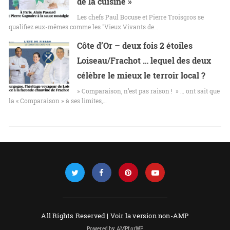
de la cuisine »
Les chefs Paul Bocuse et Pierre Troisgros se
qualifiez eux-mêmes comme les "Vieux Vivants de…
Côte d’Or – deux fois 2 étoiles
Loiseau/Frachot … lequel des deux
célèbre le mieux le terroir local ?
» Comparaison, n’est pas raison ! » … ont sait que
la « Comparaison » à ses limites,…
All Rights Reserved |
Voir la version non-AMP
Powered by AMPforWP