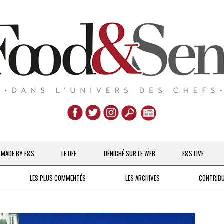
Aller
au
MADE BY F&S
LE OFF
DÉNICHÉ SUR LE WEB
F&S LIVE
contenu
CHEFS & ACTUALITÉS
LES PLUS COMMENTÉS
LES ARCHIVES
CONTRIB
UNE POULE SUR UN MUR
DE 2007 À 2015
À LA PETITE CUILLÈRE
DEPUIS 2016