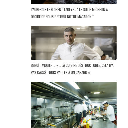
L'AUBERGISTE FLORENT LADEYN : " LE GUIDE MICHELIN A
DÉCIDÉ DE NOUS RETIRER NOTRE MACARON "
BENOÎT VIOLIER … « … LA CUISINE DÉSTRUCTURÉE, CELA N’A
PAS CASSÉ TROIS PATTES À UN CANARD «