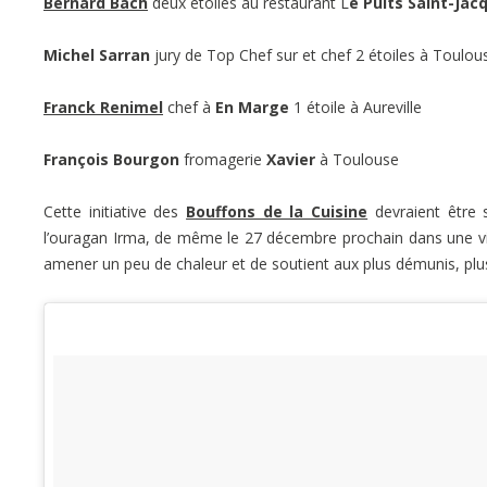
Bernard Bach
deux étoiles au restaurant L
e Puits Saint-Jac
Michel Sarran
jury de Top Chef sur et chef 2 étoiles à Toulo
Franck Renimel
chef à
En Marge
1 étoile à Aureville
François Bourgon
fromagerie
Xavier
à Toulouse
Cette initiative des
Bouffons de la Cuisine
devraient être s
l’ouragan Irma, de même le 27 décembre prochain dans une vi
amener un peu de chaleur et de soutient aux plus démunis, plus