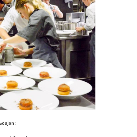
 Goujon
: