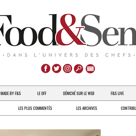
Aller
au
MADE BY F&S
LE OFF
DÉNICHÉ SUR LE WEB
F&S LIVE
contenu
CHEFS & ACTUALITÉS
LES PLUS COMMENTÉS
LES ARCHIVES
CONTRIB
UNE POULE SUR UN MUR
DE 2007 À 2015
À LA PETITE CUILLÈRE
DEPUIS 2016