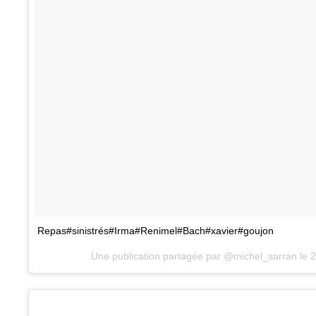
Repas#sinistrés#Irma#Renimel#Bach#xavier#goujon
Une publication partagée par @michel_sarran le
2