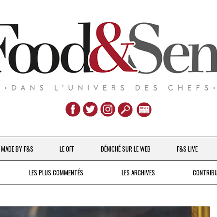
Aller
au
MADE BY F&S
LE OFF
DÉNICHÉ SUR LE WEB
F&S LIVE
contenu
CHEFS & ACTUALITÉS
LES PLUS COMMENTÉS
LES ARCHIVES
CONTRIB
UNE POULE SUR UN MUR
DE 2007 À 2015
À LA PETITE CUILLÈRE
DEPUIS 2016