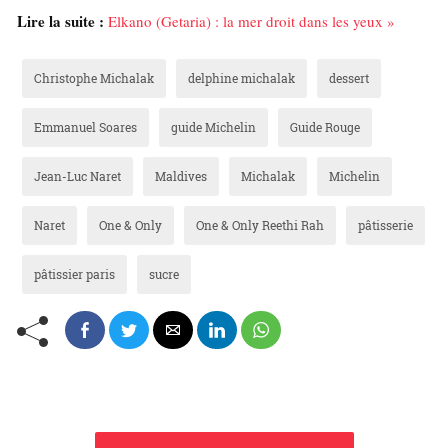
Lire la suite :
Elkano (Getaria) : la mer droit dans les yeux »
Christophe Michalak
delphine michalak
dessert
Emmanuel Soares
guide Michelin
Guide Rouge
Jean-Luc Naret
Maldives
Michalak
Michelin
Naret
One & Only
One & Only Reethi Rah
pâtisserie
pâtissier paris
sucre