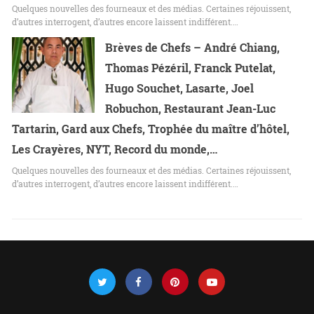
Quelques nouvelles des fourneaux et des médias. Certaines réjouissent,
d’autres interrogent, d’autres encore laissent indifférent.…
Brèves de Chefs – André Chiang,
Thomas Pézéril, Franck Putelat,
Hugo Souchet, Lasarte, Joel
Robuchon, Restaurant Jean-Luc
Tartarin, Gard aux Chefs, Trophée du maître d’hôtel,
Les Crayères, NYT, Record du monde,…
Quelques nouvelles des fourneaux et des médias. Certaines réjouissent,
d’autres interrogent, d’autres encore laissent indifférent.…