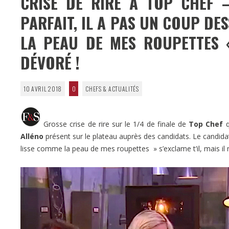
CRISE DE RIRE À TOP CHEF 
PARFAIT, IL A PAS UN COUP DES
LA PEAU DE MES ROUPETTES «
DÉVORÉ !
10 AVRIL 2018
0
CHEFS & ACTUALITÉS
Grosse crise de rire sur le 1/4 de finale de
Top Chef
q
Alléno
présent sur le plateau auprès des candidats. Le candid
lisse comme la peau de mes roupettes » s’exclame t’il, mais il ne 