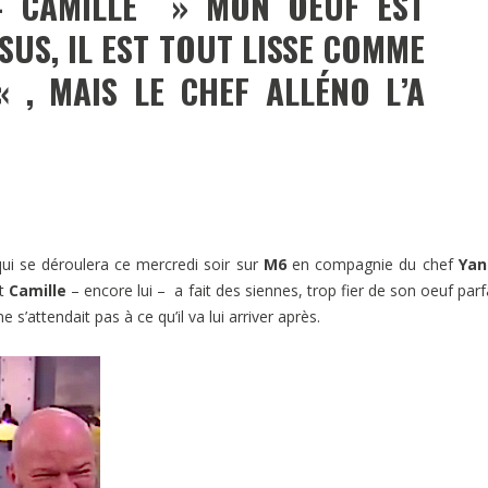
– CAMILLE » MON OEUF EST
SUS, IL EST TOUT LISSE COMME
 , MAIS LE CHEF ALLÉNO L’A
ui se déroulera ce mercredi soir sur
M6
en compagnie du chef
Yan
at
Camille
– encore lui – a fait des siennes, trop fier de son oeuf parf
s’attendait pas à ce qu’il va lui arriver après.