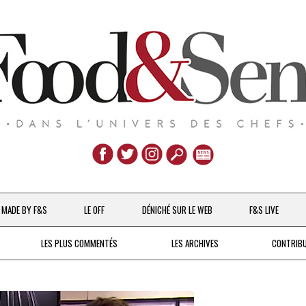
Aller
au
MADE BY F&S
LE OFF
DÉNICHÉ SUR LE WEB
F&S LIVE
contenu
CHEFS & ACTUALITÉS
LES PLUS COMMENTÉS
LES ARCHIVES
CONTRIB
UNE POULE SUR UN MUR
DE 2007 À 2015
À LA PETITE CUILLÈRE
DEPUIS 2016