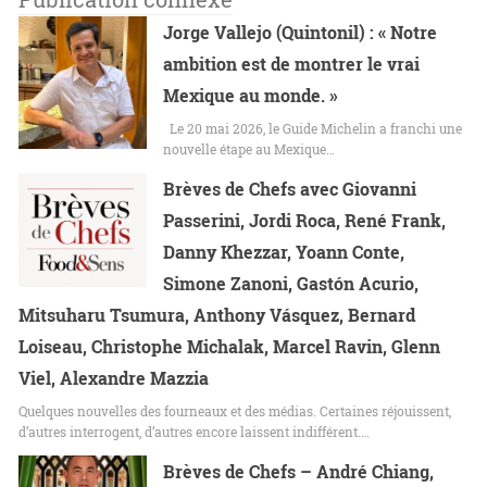
Jorge Vallejo (Quintonil) : « Notre
ambition est de montrer le vrai
Mexique au monde. »
Le 20 mai 2026, le Guide Michelin a franchi une
nouvelle étape au Mexique…
Brèves de Chefs avec Giovanni
Passerini, Jordi Roca, René Frank,
Danny Khezzar, Yoann Conte,
Simone Zanoni, Gastón Acurio,
Mitsuharu Tsumura, Anthony Vásquez, Bernard
Loiseau, Christophe Michalak, Marcel Ravin, Glenn
Viel, Alexandre Mazzia
Quelques nouvelles des fourneaux et des médias. Certaines réjouissent,
d’autres interrogent, d’autres encore laissent indifférent.…
Brèves de Chefs – André Chiang,