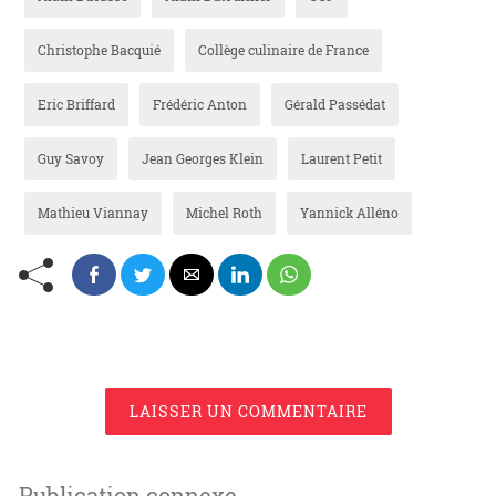
Christophe Bacquié
Collège culinaire de France
Eric Briffard
Frédéric Anton
Gérald Passédat
Guy Savoy
Jean Georges Klein
Laurent Petit
Mathieu Viannay
Michel Roth
Yannick Alléno
LAISSER UN COMMENTAIRE
Publication connexe