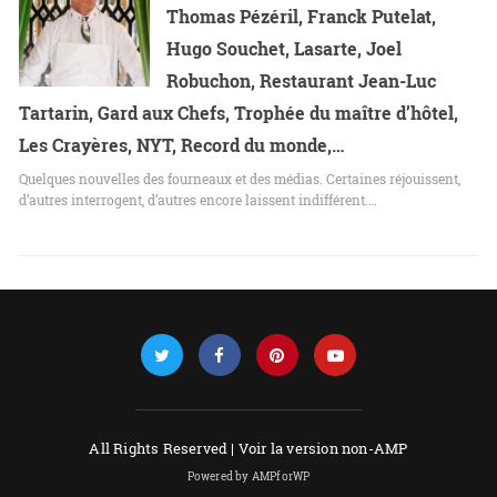
Thomas Pézéril, Franck Putelat,
Hugo Souchet, Lasarte, Joel
Robuchon, Restaurant Jean-Luc
Tartarin, Gard aux Chefs, Trophée du maître d’hôtel,
Les Crayères, NYT, Record du monde,…
Quelques nouvelles des fourneaux et des médias. Certaines réjouissent,
d’autres interrogent, d’autres encore laissent indifférent.…
All Rights Reserved |
Voir la version non-AMP
Powered by AMPforWP